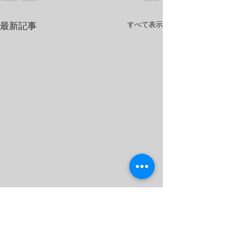
すべて表示
最新記事
イベント動画をアップし
オータムダンス
ました
ーを開催しまし