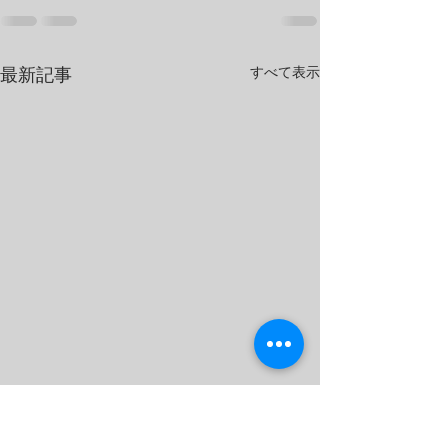
すべて表示
最新記事
イベント動画をアップし
オータムダンス
ました
ーを開催しまし